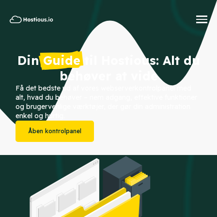
Din
Guide
til Hostious: Alt du
behøver at vide
Få det bedste ud af vores webserverkontrolpanel med
alt, hvad du behøver – nem adgang, effektive funktioner
og brugervenlige værktøjer, der gør din administration
enkel og hurtig.
Åben kontrolpanel