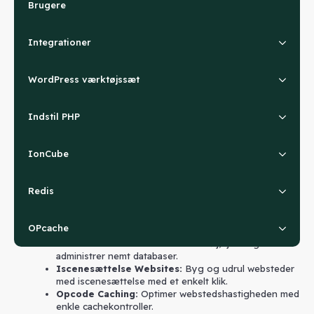
Brugere
Integrationer
WordPress værktøjssæt
Indstil PHP
IonCube
Indførelsen
Redis
Maksimer dine webhostingfunktioner med vores
brugervenlige WebServer-kontrolpanel:
OPcache
Administration af databaser:
Tilføj, fjern og
administrer nemt databaser.
Iscenesættelse Websites:
Byg og udrul websteder
med iscenesættelse med et enkelt klik.
Opcode Caching:
Optimer webstedshastigheden med
enkle cachekontroller.