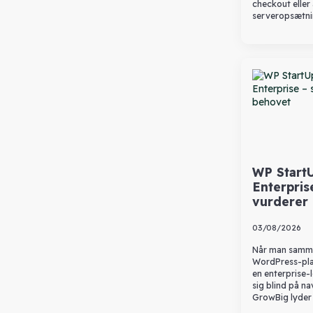
checkout eller
serveropsætni
WP StartU
Enterpris
vurderer
03/08/2026
Når man sammen
WordPress-plan
en enterprise-lø
sig blind på na
GrowBig lyder