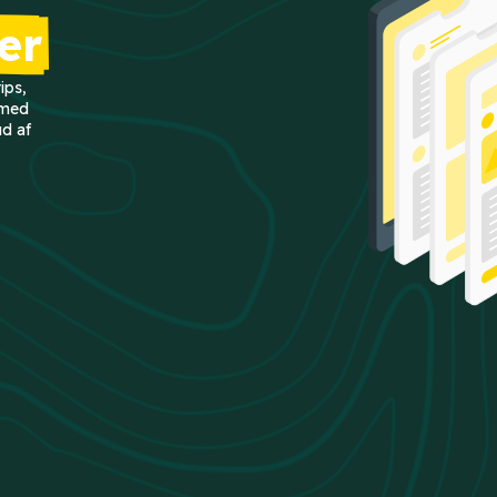
er
ips,
 med
ud af