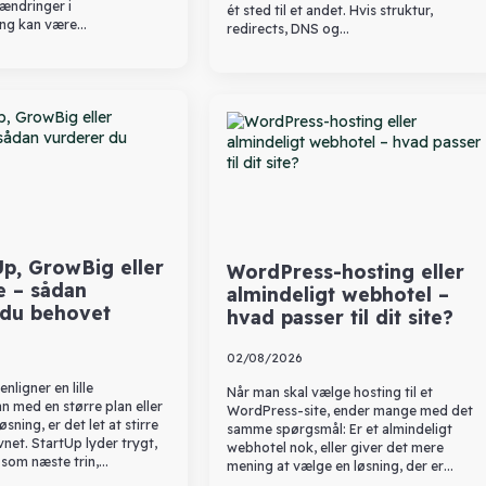
 ændringer i
ét sted til et andet. Hvis struktur,
ng kan være…
redirects, DNS og…
p, GrowBig eller
WordPress-hosting eller
e – sådan
almindeligt webhotel –
 du behovet
hvad passer til dit site?
02/08/2026
ligner en lille
Når man skal vælge hosting til et
 med en større plan eller
WordPress-site, ender mange med det
sning, er det let at stirre
samme spørgsmål: Er et almindeligt
vnet. StartUp lyder trygt,
webhotel nok, eller giver det mere
 som næste trin,…
mening at vælge en løsning, der er…