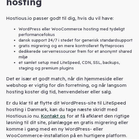
hosting
Hostious.io passer godt til dig, hvis du vil have:
WordPress eller WooCommerce hosting med tydeligt
performancefokus
dansk support 24/7 i stedet for generisk standardsupport
gratis migrering og en mere kontrolleret flytteproces
dedikerede serverressourcer frem for et anonymt shared
miljø
et samlet setup med LiteSpeed, CDN, SSL, backups,
staging og premium plugins
Det er især et godt match, når din hjemmeside eller
webshop er vigtig for din forretning, og når langsom
hosting koster dig tid, henvendelser eller salg.
Er du klar til at flytte dit WordPress-site til LiteSpeed
hosting i Danmark, kan du tage næste skridt med
Hostious.io nu.
Kontakt os
for at få afklaret den rigtige
løsning til dit site, planlægge en gratis migrering eller
komme i gang med en ny WordPress- eller
WooCommerce-installation på en hurtigere platform.