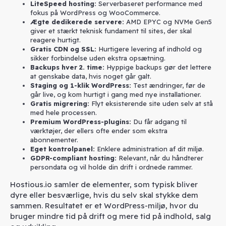
LiteSpeed hosting:
Serverbaseret performance med
fokus på WordPress og WooCommerce.
Ægte dedikerede servere:
AMD EPYC og NVMe Gen5
giver et stærkt teknisk fundament til sites, der skal
reagere hurtigt.
Gratis CDN og SSL:
Hurtigere levering af indhold og
sikker forbindelse uden ekstra opsætning.
Backups hver 2. time:
Hyppige backups gør det lettere
at genskabe data, hvis noget går galt.
Staging og 1-klik WordPress:
Test ændringer, før de
går live, og kom hurtigt i gang med nye installationer.
Gratis migrering:
Flyt eksisterende site uden selv at stå
med hele processen.
Premium WordPress-plugins:
Du får adgang til
værktøjer, der ellers ofte ender som ekstra
abonnementer.
Eget kontrolpanel:
Enklere administration af dit miljø.
GDPR-compliant hosting:
Relevant, når du håndterer
persondata og vil holde din drift i ordnede rammer.
Hostious.io samler de elementer, som typisk bliver
dyre eller besværlige, hvis du selv skal stykke dem
sammen. Resultatet er et WordPress-miljø, hvor du
bruger mindre tid på drift og mere tid på indhold, salg