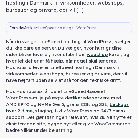
hosting i Danmark til virksomheder, webshops,
bureauer og private, der vil […]
Forside
Artikler
LiteSpeed hosting til WordPress
Når du vælger LiteSpeed hosting til WordPress, vælger
du ikke bare en server. Du vælger, hvor hurtigt dine
sider bliver leveret, hvor stabilt din
webshop
kører, og
hvor let det er at få hjælp, når noget skal ændres.
Hostious.io leverer LiteSpeed hosting i Danmark til
virksomheder, webshops, bureauer og private, der vil
have høj fart uden selv at stå for den tekniske drift.
Hos Hostious.io får du et LiteSpeed-baseret
WordPress-miljø på ægte
dedikerede servere
med
AMD EPYC og NVMe Gen5, gratis CDN og SSL,
backups
hver 2. time
, staging, 1-klik WordPress og 24/7 dansk
support. Det gør løsningen relevant, hvis du vil flytte et
eksisterende site, bygge nyt eller give WooCommerce
bedre vilkår under belastning.