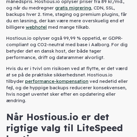
månedspris. Hostious.io oplyser priser fra 89 kr./md.,
og når du medregner
gratis migrering
, CDN, SSL,
backups hver 2. time, staging og premium plugins, får
du en løsning, der kan være mere overskuelig end et
billigere
webhotel
med mange tilkøb.
Hostious.io oplyser også 99,99 % oppetid, er GDPR-
compliant og CO2-neutral med base i Aalborg. For dig
betyder det en dansk host, der både tager
performance, drift og datarammer alvorligt.
Hvis du er i tvivl om risikoen ved at flytte, er det værd
at se på de praktiske sikkerhedsnet. Hostious.io
tilbyder
performance-kompensation
ved nedetid eller
fejl, og de hyppige backups reducerer konsekvensen,
hvis noget uventet sker efter en opdatering eller
ændring.
Når Hostious.io er det
rigtige valg til LiteSpeed