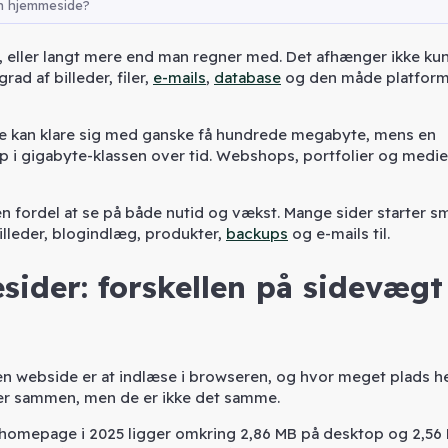
n hjemmeside?
 eller langt mere end man regner med. Det afhænger ikke kun
rad af billeder, filer,
e-mails
,
database
og den måde platform
ofte kan klare sig med ganske få hundrede megabyte, mens en
p i gigabyte-klassen over tid. Webshops, portfolier og medi
en fordel at se på både nutid og vækst. Mange sider starter s
illeder, blogindlæg, produkter,
backups
og e-mails til.
sider: forskellen på sidevægt
n webside er at indlæse i browseren, og hvor meget plads h
er sammen, men de er ikke det samme.
e homepage i 2025 ligger omkring 2,86 MB på desktop og 2,56