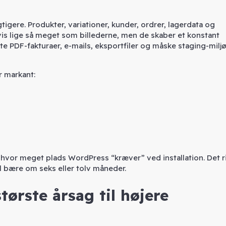
igere. Produkter, variationer, kunder, ordrer, lagerdata og
vis lige så meget som billederne, men de skaber et konstant
 PDF-fakturaer, e-mails, eksportfiler og måske staging-milj
r markant:
, hvor meget plads WordPress “kræver” ved installation. Det r
l bære om seks eller tolv måneder.
største årsag til højere