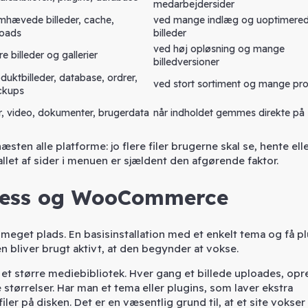
medarbejdersider
mhævede billeder, cache,
ved mange indlæg og uoptimere
loads
billeder
ved høj opløsning og mange
re billeder og gallerier
billedversioner
duktbilleder, database, ordrer,
ved stort sortiment og mange pr
ckups
er, video, dokumenter, brugerdata
når indholdet gemmes direkte på
sten alle platforme: jo flere filer brugerne skal se, hente ell
llet af sider i menuen er sjældent den afgørende faktor.
Press og WooCommerce
meget plads. En basisinstallation med et enkelt tema og få pl
en bliver brugt aktivt, at den begynder at vokse.
et større mediebibliotek. Hver gang et billede uploades, opr
 størrelser. Har man et tema eller plugins, som laver ekstra
iler på disken. Det er en væsentlig grund til, at et site vokser