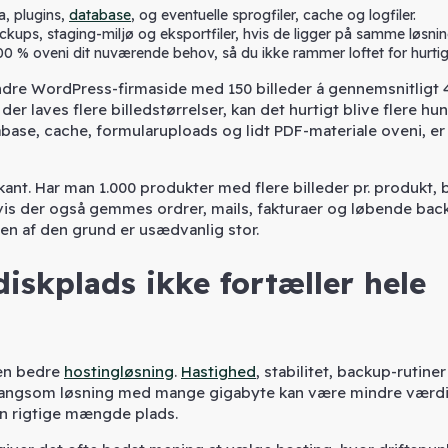
, plugins,
database
, og eventuelle sprogfiler, cache og logfiler.
ckups, staging-miljø og eksportfiler, hvis de ligger på samme løsnin
0 % oveni dit nuværende behov, så du ikke rammer loftet for hurtig
indre WordPress-firmaside med 150 billeder á gennemsnitligt
 der laves flere billedstørrelser, kan det hurtigt blive flere h
ase, cache, formularuploads og lidt PDF-materiale oveni, e
t. Har man 1.000 produkter med flere billeder pr. produkt, b
Hvis der også gemmes ordrer, mails, fakturaer og løbende bac
en af den grund er usædvanlig stor.
iskplads ikke fortæller hele
 en bedre
hostingløsning
.
Hastighed
, stabilitet, backup-rutine
 langsom løsning med mange gigabyte kan være mindre værdi
en rigtige mængde plads.