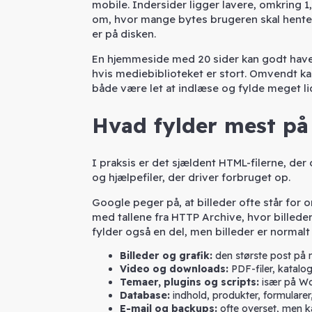
mobile. Indersider ligger lavere, omkring 1
om, hvor mange bytes brugeren skal hente, 
er på disken.
En hjemmeside med 20 sider kan godt have r
hvis mediebiblioteket er stort. Omvendt ka
både være let at indlæse og fylde meget l
Hvad fylder mest p
I praksis er det sjældent HTML-filerne, der
og hjælpefiler, der driver forbruget op.
Google peger på, at billeder ofte står for
med tallene fra HTTP Archive, hvor billede
fylder også en del, men billeder er normalt
Billeder og grafik:
den største post på 
Video og downloads:
PDF-filer, katalo
Temaer, plugins og scripts:
især på Wor
Database:
indhold, produkter, formularer
E-mail og backups:
ofte overset, men k