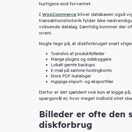
hurtigere end forventet.
I
WooCommerce
bliver databasen også vigt
transaktionshistorik fylder ikke nødvendig
voksende datalag. Samtidig kommer der ofte
oveni.
Nogle tegn på, at diskforbruget snart stige
Tusindvis af produktbilleder
Mange plugins og sidebyggere
Lokalt gemte backups
E-mail på samme hostingkonto
Store PDF-kataloger
Hyppige import- og eksportfiler
Derfor er det sjældent nok kun at kigge på
spørgsmål er, hvor meget indhold sitet ska
Billeder er ofte den 
diskforbrug