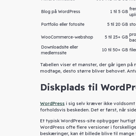
fre
Blog på WordPress
1 til 5 GB
up
Portfolio eller fotosite
5 til 20 GB
sto
pro
WooCommerce-webshop
5 til 25+ GB
ba
Downloadsite eller
10 til 50+ GB
fil
medlemssite
Tabellen viser et mønster, der går igen på næ
modtage, desto større bliver behovet. Anta
Diskplads til Word
WordPress
i sig selv kræver ikke voldsomt 
forholdsvis beskeden. Det er først, når sid
Et typisk WordPress-site opbygger hurtigt 
WordPress ofte flere versioner i forskellige
beskæringer, kan ét billede blive til mange f