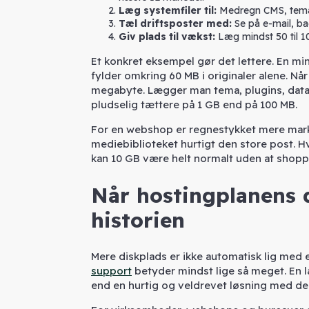
Læg systemfiler til:
Medregn CMS, tema
Tæl driftsposter med:
Se på e-mail, ba
Giv plads til vækst:
Læg mindst 50 til 10
Et konkret eksempel gør det lettere. En m
fylder omkring 60 MB i originaler alene. Når
megabyte. Lægger man tema, plugins, datab
pludselig tættere på 1 GB end på 100 MB.
For en webshop er regnestykket mere markan
mediebiblioteket hurtigt den store post. 
kan 10 GB være helt normalt uden at shopp
Når hostingplanens d
historien
Mere diskplads er ikke automatisk lig med
support
betyder mindst lige så meget. En
end en hurtig og veldrevet løsning med d