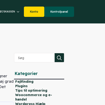
Konto
Kontrolpanel
ØJSKASSEN
Search
for:
Kategorier
gner
høj grad
Fejlfinding
Plugins
 Det
Tips til optimering
Woocommerce og e-
handel
Wordpress Hjælp