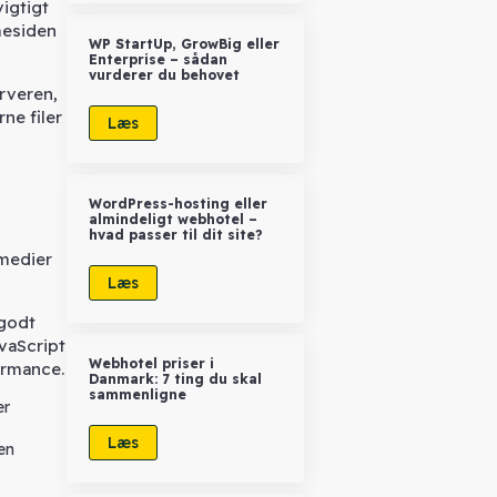
igtigt
mesiden
WP StartUp, GrowBig eller
Enterprise – sådan
vurderer du behovet
rveren,
ne filer
Læs
WordPress-hosting eller
almindeligt webhotel –
hvad passer til dit site?
 medier
Læs
 godt
vaScript
Webhotel priser i
ormance.
Danmark: 7 ting du skal
sammenligne
er
Læs
en