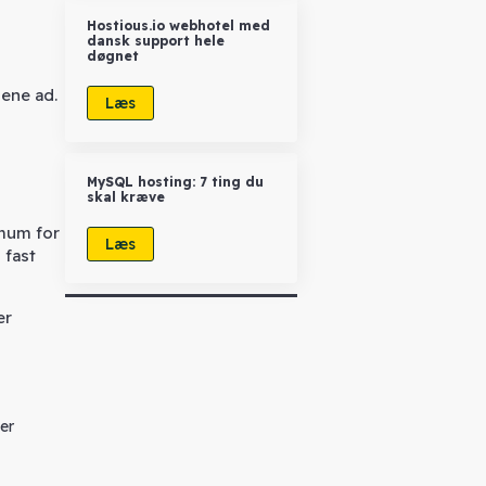
Hostious.io webhotel med
dansk support hele
døgnet
gene ad.
Læs
MySQL hosting: 7 ting du
skal kræve
imum for
Læs
 fast
er
er