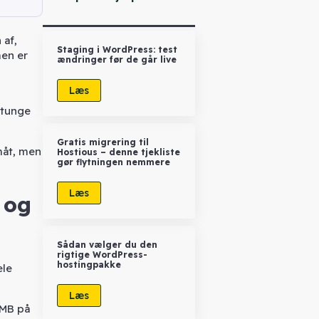
 af,
Staging i WordPress: test
en er
ændringer før de går live
Læs
etunge
Gratis migrering til
måt, men
Hostious – denne tjekliste
gør flytningen nemmere
Læs
 og
Sådan vælger du den
rigtige WordPress-
hostingpakke
ele
Læs
 MB på