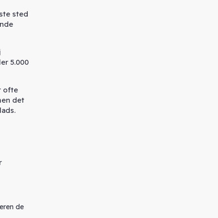
ste sted
ende
j
er 5.000
r ofte
men det
lads.
r
veren de