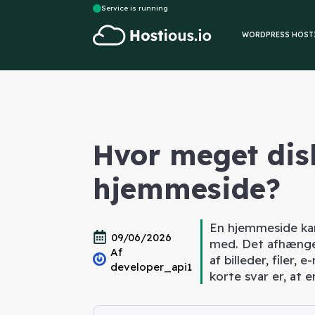
Service is running
WORDPRESS HOST
Hvor meget dis
hjemmeside?
En hjemmeside kan
09/06/2026
med. Det afhænger 
Af 
af billeder, filer
developer_api1
korte svar er, at e