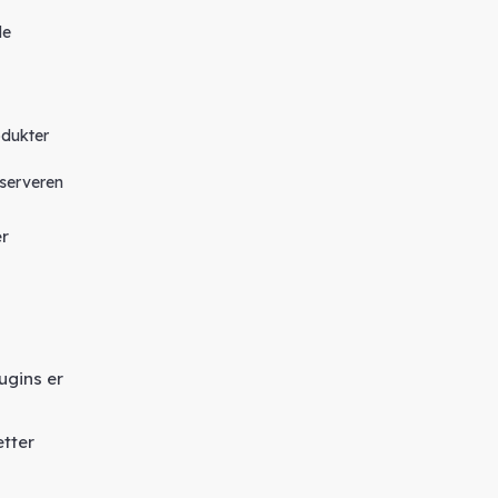
de
odukter
 serveren
er
ugins er
etter