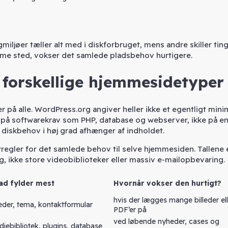
miljøer tæller alt med i diskforbruget, mens andre skiller tin
mme sted, vokser det samlede pladsbehov hurtigere.
 forskellige hjemmesidetyper
er på alle. WordPress.org angiver heller ikke et egentligt min
ger på softwarekrav som PHP, database og webserver, ikke på en
diskbehov i høj grad afhænger af indholdet.
regler for det samlede behov til selve hjemmesiden. Tallene 
, ikke store videobiblioteker eller massiv e-mailopbevaring.
ad fylder mest
Hvornår vokser den hurtigt?
hvis der lægges mange billeder ell
leder, tema, kontaktformular
PDF’er på
ved løbende nyheder, cases og
iebibliotek, plugins, database