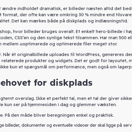
 ændre indholdet dramatisk, er billeder næsten altid det bed
 format, der ofte kan være omkring 30 % mindre end tilsvar
litet. Det kan mærkes både på diskplads og indlæsningstid.
op, hvor billeder bruges overalt. Et enkelt hero-billede i hø
oden, CSS’en og den synlige tekst tilsammen. Har man 500 ell
llen mellem uoptimerede og optimerede filer meget stor.
t. Når ét originalbillede uploades til WordPress, genereres de
g, relaterede produkter og widgets. Det er godt for layoutet, 
ng ikke kun et spørgsmål om performance, men også om lagerp
ehovet for diskplads
ernt overslag. Ikke et perfekt tal, men et tal der giver sikke
i de kun ser på hjemmesiden i dag og glemmer væksten.
ve. På den måde bliver beregningen enkel og praktisk.
 billeder, dokumenter og eventuelle videoer der skal ligge på ser