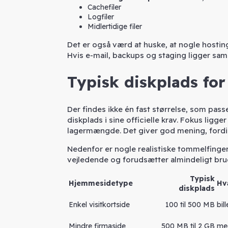
Cachefiler
Logfiler
Midlertidige filer
Det er også værd at huske, at nogle hosting
Hvis e-mail, backups og staging ligger sa
Typisk diskplads for
Der findes ikke én fast størrelse, som pass
diskplads i sine officielle krav. Fokus lig
lagermængde. Det giver god mening, fordi 
Nedenfor er nogle realistiske tommelfinger
vejledende og forudsætter almindeligt brug
Typisk
Hjemmesidetype
Hv
diskplads
Enkel visitkortside
100 til 500 MB
bil
Mindre firmaside
500 MB til 2 GB
med