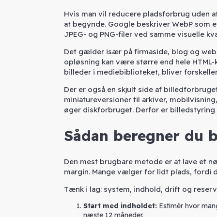
Hvis man vil reducere pladsforbrug uden at
at begynde. Google beskriver WebP som et
JPEG- og PNG-filer ved samme visuelle kva
Det gælder især på firmaside, blog og websh
opløsning kan være større end hele HTML-k
billeder i mediebiblioteket, bliver forske
Der er også en skjult side af billedforbruge
miniatureversioner til arkiver, mobilvisnin
øger diskforbruget. Derfor er billedstyri
Sådan beregner du b
Den mest brugbare metode er at lave et nøgt
margin. Mange vælger for lidt plads, ford
Tænk i lag: system, indhold, drift og reser
Start med indholdet:
Estimér hvor mange
næste 12 måneder.