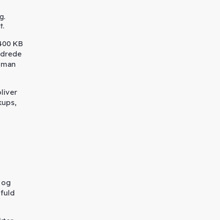
g.
t.
 400 KB
undrede
r man
liver
kups,
r og
fuld