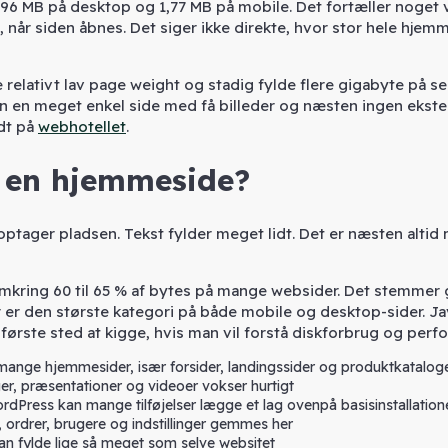
,96 MB på desktop og 1,77 MB på mobile. Det fortæller noget v
når siden åbnes. Det siger ikke direkte, hvor stor hele hjem
elativt lav page weight og stadig fylde flere gigabyte på se
n en meget enkel side med få billeder og næsten ingen ekster
idt på
webhotellet
.
å en hjemmeside?
 optager pladsen. Tekst fylder meget lidt. Det er næsten altid
 omkring 60 til 65 % af bytes på mange websider. Det stemmer
r er den største kategori på både mobile og desktop-sider. Ja
 første sted at kigge, hvis man vil forstå diskforbrug og perf
mange hjemmesider, især forsider, landingssider og produktkatalog
ger, præsentationer og videoer vokser hurtigt
dPress kan mange tilføjelser lægge et lag ovenpå basisinstallation
, ordrer, brugere og indstillinger gemmes her
an fylde lige så meget som selve websitet