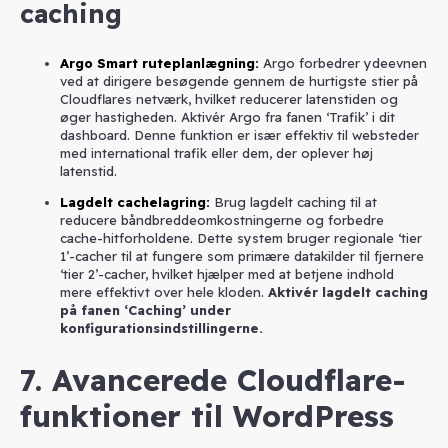
caching
Argo Smart ruteplanlægning
:
Argo forbedrer ydeevnen
ved at dirigere besøgende gennem de hurtigste stier på
Cloudflares netværk, hvilket reducerer latenstiden og
øger hastigheden. Aktivér Argo fra fanen ‘Trafik’ i dit
dashboard. Denne funktion er især effektiv til websteder
med international trafik eller dem, der oplever høj
latenstid.
Lagdelt cachelagring
:
Brug lagdelt caching til at
reducere båndbreddeomkostningerne og forbedre
cache-hitforholdene. Dette system bruger regionale ‘tier
1’-cacher til at fungere som primære datakilder til fjernere
‘tier 2’-cacher, hvilket hjælper med at betjene indhold
mere effektivt over hele kloden.
Aktivér lagdelt caching
på fanen ‘Caching’ under
konfigurationsindstillingerne.
7. Avancerede Cloudflare-
funktioner til WordPress