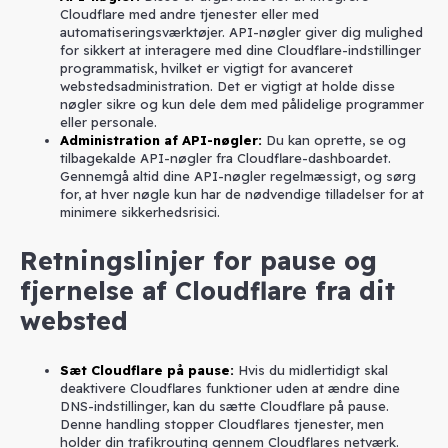
Cloudflare med andre tjenester eller med
automatiseringsværktøjer. API-nøgler giver dig mulighed
for sikkert at interagere med dine Cloudflare-indstillinger
programmatisk, hvilket er vigtigt for avanceret
webstedsadministration. Det er vigtigt at holde disse
nøgler sikre og kun dele dem med pålidelige programmer
eller personale.
Administration af API-nøgler
:
Du kan oprette, se og
tilbagekalde API-nøgler fra Cloudflare-dashboardet.
Gennemgå altid dine API-nøgler regelmæssigt, og sørg
for, at hver nøgle kun har de nødvendige tilladelser for at
minimere sikkerhedsrisici.
Retningslinjer for pause og
fjernelse af Cloudflare fra dit
websted
Sæt Cloudflare på pause
:
Hvis du midlertidigt skal
deaktivere Cloudflares funktioner uden at ændre dine
DNS-indstillinger, kan du sætte Cloudflare på pause.
Denne handling stopper Cloudflares tjenester, men
holder din trafikrouting gennem Cloudflares netværk.