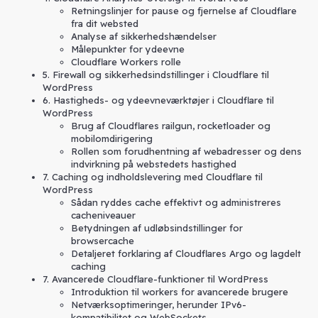
Retningslinjer for pause og fjernelse af Cloudflare
fra dit websted
Analyse af sikkerhedshændelser
Målepunkter for ydeevne
Cloudflare Workers rolle
5. Firewall og sikkerhedsindstillinger i Cloudflare til
WordPress
6. Hastigheds- og ydeevneværktøjer i Cloudflare til
WordPress
Brug af Cloudflares railgun, rocketloader og
mobilomdirigering
Rollen som forudhentning af webadresser og dens
indvirkning på webstedets hastighed
7. Caching og indholdslevering med Cloudflare til
WordPress
Sådan ryddes cache effektivt og administreres
cacheniveauer
Betydningen af udløbsindstillinger for
browsercache
Detaljeret forklaring af Cloudflares Argo og lagdelt
caching
7. Avancerede Cloudflare-funktioner til WordPress
Introduktion til workers for avancerede brugere
Netværksoptimeringer, herunder IPv6-
kompatibilitet og WebSockets