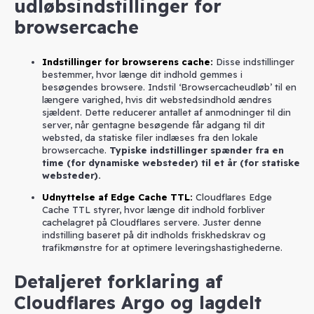
udløbsindstillinger for
browsercache
Indstillinger for browserens cache
:
Disse indstillinger
bestemmer, hvor længe dit indhold gemmes i
besøgendes browsere. Indstil ‘Browsercacheudløb’ til en
længere varighed, hvis dit webstedsindhold ændres
sjældent. Dette reducerer antallet af anmodninger til din
server, når gentagne besøgende får adgang til dit
websted, da statiske filer indlæses fra den lokale
browsercache.
Typiske indstillinger spænder fra en
time (for dynamiske websteder) til et år (for statiske
websteder).
Udnyttelse af Edge Cache TTL
:
Cloudflares Edge
Cache TTL styrer, hvor længe dit indhold forbliver
cachelagret på Cloudflares servere. Juster denne
indstilling baseret på dit indholds friskhedskrav og
trafikmønstre for at optimere leveringshastighederne.
Detaljeret forklaring af
Cloudflares Argo og lagdelt