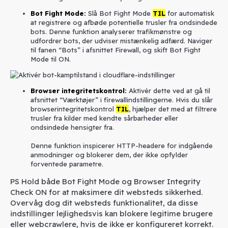
Bot Fight Mode
:
Slå Bot Fight Mode
TIL
for automatisk
at registrere og afbøde potentielle trusler fra ondsindede
bots. Denne funktion analyserer trafikmønstre og
udfordrer bots, der udviser mistænkelig adfærd. Naviger
til fanen “Bots” i afsnittet Firewall, og skift Bot Fight
Mode til ON.
Browser integritetskontrol
:
Aktivér dette ved at gå til
afsnittet “Værktøjer” i firewallindstillingerne. Hvis du slår
browserintegritetskontrol
TIL
, hjælper det med at filtrere
trusler fra kilder med kendte sårbarheder eller
ondsindede hensigter fra.
Denne funktion inspicerer HTTP-headere for indgående
anmodninger og blokerer dem, der ikke opfylder
forventede parametre.
PS Hold både Bot Fight Mode og Browser Integrity
Check ON for at maksimere dit websteds sikkerhed.
Overvåg dog dit websteds funktionalitet, da disse
indstillinger lejlighedsvis kan blokere legitime brugere
eller webcrawlere, hvis de ikke er konfigureret korrekt.