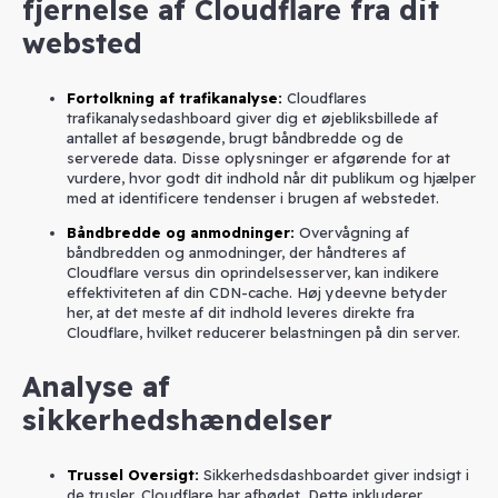
fjernelse af Cloudflare fra dit
websted
Fortolkning af trafikanalyse
:
Cloudflares
trafikanalysedashboard giver dig et øjebliksbillede af
antallet af besøgende, brugt båndbredde og de
serverede data. Disse oplysninger er afgørende for at
vurdere, hvor godt dit indhold når dit publikum og hjælper
med at identificere tendenser i brugen af webstedet.
Båndbredde og anmodninger
:
Overvågning af
båndbredden og anmodninger, der håndteres af
Cloudflare versus din oprindelsesserver, kan indikere
effektiviteten af din CDN-cache. Høj ydeevne betyder
her, at det meste af dit indhold leveres direkte fra
Cloudflare, hvilket reducerer belastningen på din server.
Analyse af
sikkerhedshændelser
Trussel Oversigt
:
Sikkerhedsdashboardet giver indsigt i
de trusler, Cloudflare har afbødet. Dette inkluderer