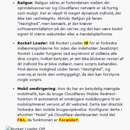
Railgun
:
Railgun sikrer, at forbindelsen mellem din
oprindelsesserver og Cloudflares netværk er så hurtig
som muligt. Det er ideelt til meget dynamisk indhold, der
ikke kan cachelagres. Aktivér Railgun på fanen
“Hastighed”, men bemærk, at det kræver
softwareinstallation på din server, og det kan være bedst
egnet til større websteder eller e-handelsplatforme.
Rocket Loader
:
Slå Rocket Loader
til
for at forbedre
indlæsningstiderne for sider, der indeholder JavaScript.
Rocket Loader fungerer ved asynkront at indlæse alle
dine scripts, hvilket betyder, at det ikke blokerer resten af
dit indhold fra at blive indlæst, mens scripts behandles.
Find denne mulighed under fanen “Hastighed”, og
overvej at teste den omhyggeligt, da den kan forstyrre
nogle scripts.
Mobil omdirigering
:
Hvis du har en betydelig mængde
mobiltrafik, kan du bruge Cloudflares Mobile Redirect-
funktion til automatisk at omdirigere mobilbrugere til en
mobiloptimeret version af dit websted. Dette kan drastisk
forbedre den mobile brugeroplevelse. Konfigurer dette i
afsnittet “Mobil” på Cloudflare-dashboardet. hold det
FRA,
da funktionen er
Forældet!