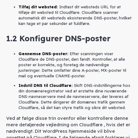
Tilføj dit websted
:
Indtast dit websteds URL for at
tilføje dit websted til Cloudflare. Cloudflare scanner
automatisk dit websteds eksisterende DNS-poster, hvilket
kan tage et par sekunder at fuldføre.
1.2
Konfigurer DNS-poster
Gennemse DNS-poster
:
Efter scanningen viser
Cloudflare de DNS-poster, den fandt. Kontroller, at alle
poster er korrekte, og foretag de nødvendige
justeringer. Dette omfatter dine A-poster, MX-poster til
mail og eventuelle CNAME-poster.
Indstil DNS til Cloudflare
:
Skift DNS-indstillingerne hos
din domæneregistrator ved at erstatte dine nuværende
DNS-navneservere med de navneservere, der leveres af
Cloudflare. Dette dirigerer dit domænes trafik gennem
Cloudflare, så det kan styre trafik og sikre dit websted.
Ved at følge disse trin ovenfor eller kontrollere denne
mere detaljerede vejledning om Cloudflare , hvis det er
nødvendigt. Dit WordPress hjemmeside vil blive
oprettet på Cloudflare. I de følgende afsnit forklarer vi