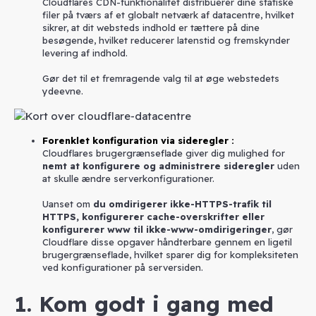
Cloudflares CDN-funktionalitet distribuerer dine statiske
filer på tværs af et globalt netværk af datacentre, hvilket
sikrer, at dit websteds indhold er tættere på dine
besøgende, hvilket reducerer latenstid og fremskynder
levering af indhold.
Gør det til et fremragende valg til at øge webstedets
ydeevne.
Forenklet konfiguration via sideregler
:
Cloudflares brugergrænseflade giver dig mulighed for
nemt at konfigurere og administrere sideregler
uden
at skulle ændre serverkonfigurationer.
Uanset om
du omdirigerer ikke-HTTPS-trafik til
HTTPS, konfigurerer cache-overskrifter eller
konfigurerer www til ikke-www-omdirigeringer
, gør
Cloudflare disse opgaver håndterbare gennem en ligetil
brugergrænseflade, hvilket sparer dig for kompleksiteten
ved konfigurationer på serversiden.
1. Kom godt i gang med