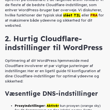
de fleste af de bedste Cloudflare-indstillinger, som
enhver WordPress-bruger bør overveje. Vi diskuterer,
hvilke funktioner der typisk skal
slået TIL
eller
FRA
for
at maksimere både ydeevne og sikkerhed for dit
websted.
2. Hurtig Cloudflare-
indstillinger til WordPress
Optimering af dit WordPress hjemmeside med
Cloudflare involverer et par vigtige justeringer af
indstillinger. Her er en ligetil guide til konfiguration af
dine Cloudflare-indstillinger for optimal ydeevne og
sikkerhed:
Væsentlige DNS-indstillinger
P
roxyindstillinger:
Aktivér
kun proxyen (orange sky)
for dit domænenavn og dine WWW-poster. Dette