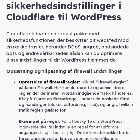
sikkerhedsindstillinger i
Cloudflare til WordPress
Cloudflare tilbyder en robust pakke med
sikkerhedsfunktioner, der beskytter dit websted mod
en række trusler, herunder DDoS-angreb, ondsindede
bots og andre sårbarheder. Sådan kan du optimere
disse indstillinger til dit WordPress hjemmeside:
Opsætning og tilpasning af firewall
Indstillinger
Oprettelse af firewallregler
:
Klik på “Firewall-regler”
på fanen Firewall. Her kan du oprette og administrere
regler, der definerer, hvordan indgående trafik håndteres.
Klik på ‘Opret en firewallregel’, indtast de ønskede filtre
og handlinger (bloker, udfordring, tillad), og angiv, hvilken
trafik reglen gælder for.
Eksempel på regel:
For at beskytte din WordPress-
login-side skal du indstille en regel for at udfordre
adgangen til
. Dette kan afskrække brute
wp-login.php
force-angreb ved at kræve yderligere verifikation.