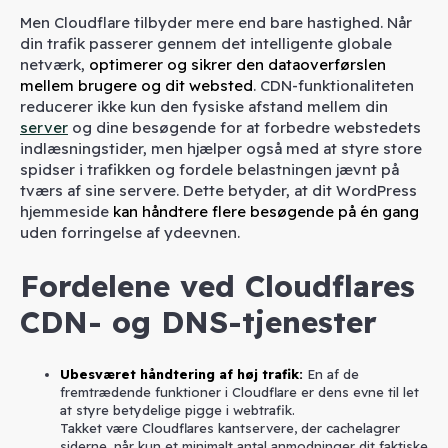
Men Cloudflare tilbyder mere end bare hastighed. Når
din trafik passerer gennem det intelligente globale
netværk,
optimerer og sikrer den dataoverførslen
mellem brugere og dit websted
. CDN-funktionaliteten
reducerer ikke kun den fysiske afstand mellem din
server
og dine besøgende for at forbedre webstedets
indlæsningstider, men hjælper også med at styre store
spidser i trafikken og fordele belastningen jævnt på
tværs af sine servere. Dette betyder, at dit WordPress
hjemmeside
kan håndtere flere besøgende på én gang
uden forringelse af ydeevnen.
Fordelene ved Cloudflares
CDN- og DNS-tjenester
Ubesværet håndtering af høj trafik
:
En af de
fremtrædende funktioner i Cloudflare er dens evne til let
at styre betydelige pigge i webtrafik.
Takket være Cloudflares kantservere, der cachelagrer
siderne, når kun et minimalt antal anmodninger dit faktiske