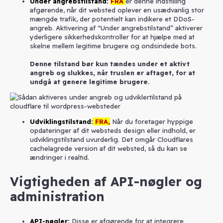
Under angrebstilstand
:
FRA
er denne indstilling
afgørende, når dit websted oplever en usædvanlig stor
mængde trafik, der potentielt kan indikere et DDoS-
angreb. Aktivering af “Under angrebstilstand” aktiverer
yderligere sikkerhedskontroller for at hjælpe med at
skelne mellem legitime brugere og ondsindede bots.
Denne tilstand bør kun tændes under et aktivt
angreb og slukkes, når truslen er aftaget, for at
undgå at genere legitime brugere.
Udviklingstilstand
:
FRA,
Når du foretager hyppige
opdateringer af dit websteds design eller indhold, er
udviklingstilstand uvurderlig. Det omgår Cloudflares
cachelagrede version af dit websted, så du kan se
ændringer i realtid.
Vigtigheden af API-nøgler og
administration
API-nøgler
:
Disse er afgørende for at integrere