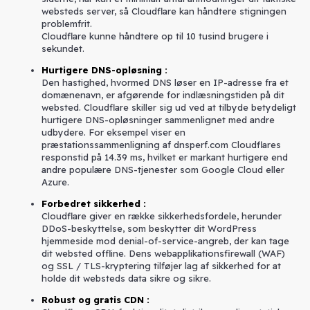
websteds server, så Cloudflare kan håndtere stigningen
problemfrit.
Cloudflare kunne håndtere op til 10 tusind brugere i
sekundet.
Hurtigere DNS-opløsning
:
Den hastighed, hvormed DNS løser en IP-adresse fra et
domænenavn, er afgørende for indlæsningstiden på dit
websted. Cloudflare skiller sig ud ved at tilbyde betydeligt
hurtigere DNS-opløsninger sammenlignet med andre
udbydere. For eksempel viser en
præstationssammenligning af dnsperf.com Cloudflares
responstid på 14.39 ms, hvilket er markant hurtigere end
andre populære DNS-tjenester som Google Cloud eller
Azure.
Forbedret sikkerhed
:
Cloudflare giver en række sikkerhedsfordele, herunder
DDoS-beskyttelse, som beskytter dit WordPress
hjemmeside mod denial-of-service-angreb, der kan tage
dit websted offline. Dens webapplikationsfirewall (WAF)
og SSL / TLS-kryptering tilføjer lag af sikkerhed for at
holde dit websteds data sikre og sikre.
Robust og gratis CDN
: