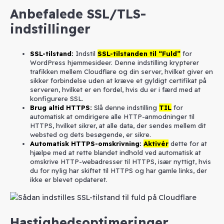
Anbefalede SSL/TLS-
indstillinger
SSL-tilstand
:
Indstil
SSL-tilstanden til “Fuld”
for
WordPress hjemmesideer. Denne indstilling krypterer
trafikken mellem Cloudflare og din server, hvilket giver en
sikker forbindelse uden at kræve et gyldigt certifikat på
serveren, hvilket er en fordel, hvis du er i færd med at
konfigurere SSL.
Brug altid HTTPS:
Slå denne indstilling
TIL
for
automatisk at omdirigere alle HTTP-anmodninger til
HTTPS, hvilket sikrer, at alle data, der sendes mellem dit
websted og dets besøgende, er sikre.
Automatisk HTTPS-omskrivning:
Aktivér
dette for at
hjælpe med at rette blandet indhold ved automatisk at
omskrive HTTP-webadresser til HTTPS, især nyttigt, hvis
du for nylig har skiftet til HTTPS og har gamle links, der
ikke er blevet opdateret.
Hastighedsoptimeringer