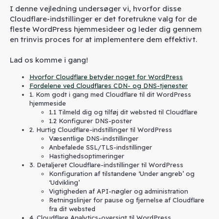
I denne vejledning undersøger vi, hvorfor disse
Cloudflare-indstillinger er det foretrukne valg for de
fleste WordPress hjemmesideer og leder dig gennem
en trinvis proces for at implementere dem effektivt.
Lad os komme i gang!
Hvorfor Cloudflare betyder noget for WordPress
Fordelene ved Cloudflares CDN- og DNS-tjenester
1. Kom godt i gang med Cloudflare til dit WordPress
hjemmeside
1.1 Tilmeld dig og tilføj dit websted til Cloudflare
1.2 Konfigurer DNS-poster
2. Hurtig Cloudflare-indstillinger til WordPress
Væsentlige DNS-indstillinger
Anbefalede SSL/TLS-indstillinger
Hastighedsoptimeringer
3. Detaljeret Cloudflare-indstillinger til WordPress
Konfiguration af tilstandene ‘Under angreb’ og
‘Udvikling’
Vigtigheden af API-nøgler og administration
Retningslinjer for pause og fjernelse af Cloudflare
fra dit websted
4. Cloudflare Analytics-oversigt til WordPress