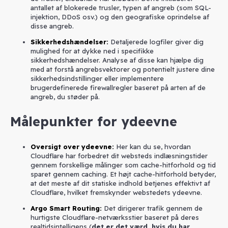
antallet af blokerede trusler, typen af angreb (som SQL-
injektion, DDoS osv.) og den geografiske oprindelse af
disse angreb.
Sikkerhedshændelser
:
Detaljerede logfiler giver dig
mulighed for at dykke ned i specifikke
sikkerhedshændelser. Analyse af disse kan hjælpe dig
med at forstå angrebsvektorer og potentielt justere dine
sikkerhedsindstillinger eller implementere
brugerdefinerede firewallregler baseret på arten af de
angreb, du støder på.
Målepunkter for ydeevne
Oversigt over ydeevne
:
Her kan du se, hvordan
Cloudflare har forbedret dit websteds indlæsningstider
gennem forskellige målinger som cache-hitforhold og tid
sparet gennem caching. Et højt cache-hitforhold betyder,
at det meste af dit statiske indhold betjenes effektivt af
Cloudflare, hvilket fremskynder webstedets ydeevne.
Argo Smart Routing
:
Det dirigerer trafik gennem de
hurtigste Cloudflare-netværksstier baseret på deres
realtidsintelligens (
det er det værd, hvis du har